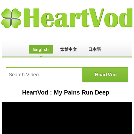
English
繁體中文
日本語
HeartVod : My Pains Run Deep