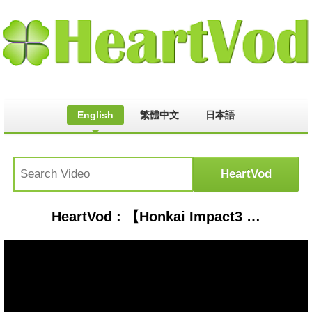
English
繁體中文
日本語
HeartVod : 【Honkai Impact3 MMD】Lamb/Yea sakura＆Kallen