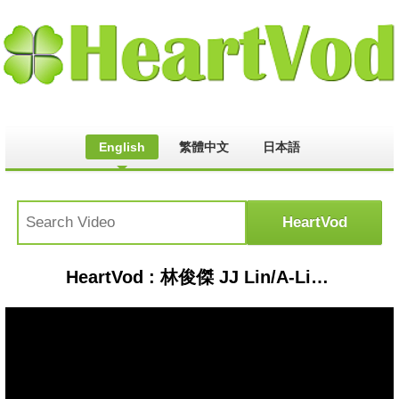
English
繁體中文
日本語
HeartVod : 林俊傑 JJ Lin/A-Lin《有一種悲傷+失戀無罪》A Kind of Sorrow/Lovelorn,Not Guilty-JJ20 FINAL LAP 台北現場版 Live in Taipei