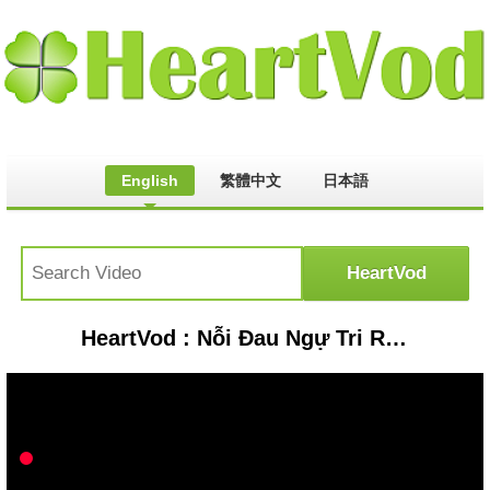
English
繁體中文
日本語
HeartVod : Nỗi Đau Ngự Tri Remix || Hải Hoàng Official