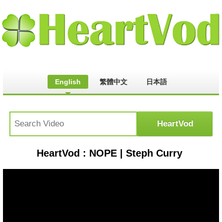
English
繁體中文
日本語
HeartVod : NOPE | Steph Curry