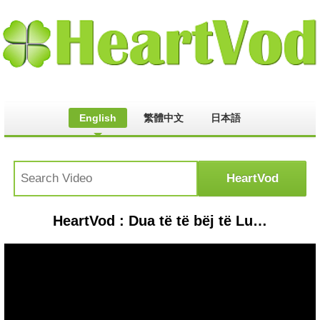
English
繁體中文
日本語
HeartVod : Dua të të bëj të Lumtur - Vjehrra është një nënë e dytë për mua