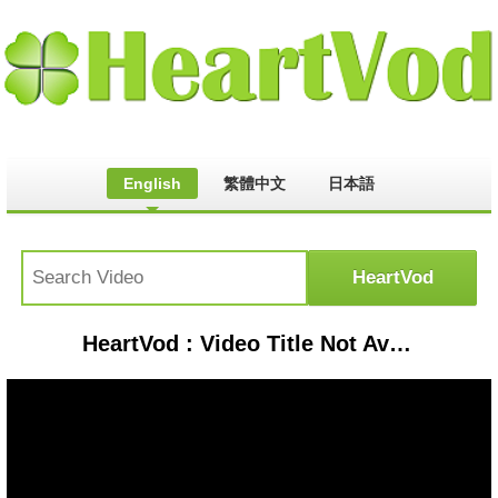
English
繁體中文
日本語
HeartVod : Video Title Not Available