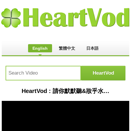
English
繁體中文
日本語
HeartVod : 請你默默聽&妝乎水水( 最好聽歌)吳淑敏vs許志豪 張涵雅20180606