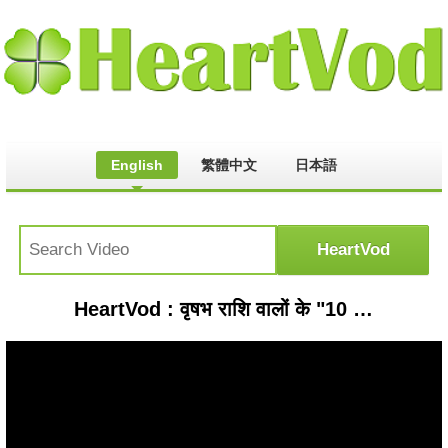
English
繁體中文
日本語
HeartVod : वृषभ राशि वालों के "10 अद्भुत"गुण जानकर होश उड़ जाएंगे (10 Adbuth gun of taurus zodiac sign...