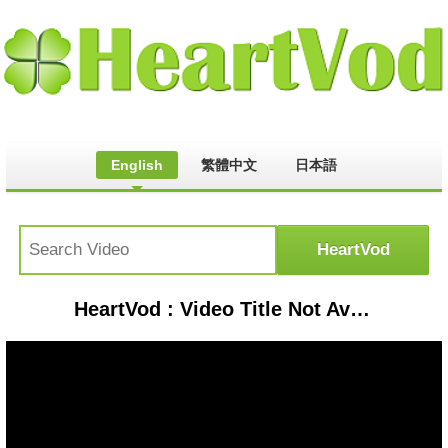
English
繁體中文
日本語
HeartVod : Video Title Not Available