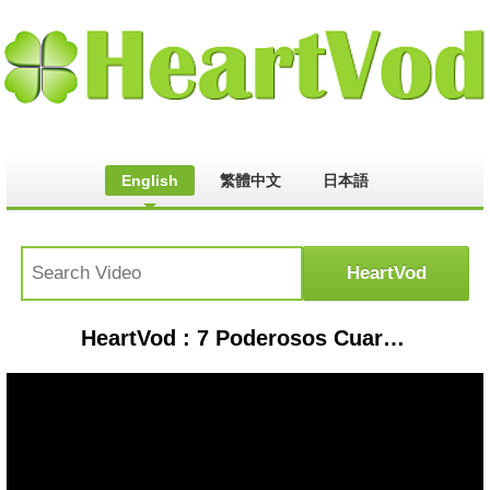
English
繁體中文
日本語
HeartVod : 7 Poderosos Cuarzos Magicos y sus fines de lucro