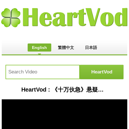
English
繁體中文
日本語
HeartVod : 《十万伙急》悬疑预告 康康负二代身世之谜