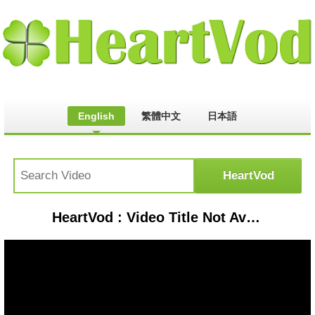
English
繁體中文
日本語
HeartVod : Video Title Not Available