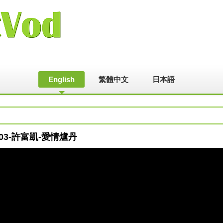
English
繁體中文
日本語
00703-許富凱-愛情爐丹