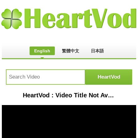
English
繁體中文
日本語
HeartVod : Video Title Not Available