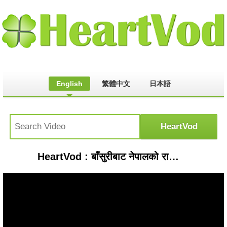
English
繁體中文
日本語
HeartVod : बाँसुरीबाट नेपालको राष्ट्रिय गान | यति सानो उमेरमा यस्तो मिठो बाँसुरीको धुन बजाउने | Evan Suwal