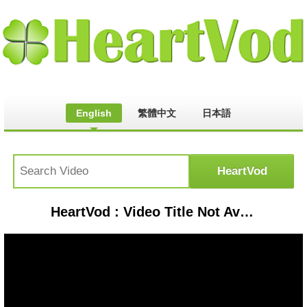
English
繁體中文
日本語
HeartVod : Video Title Not Available