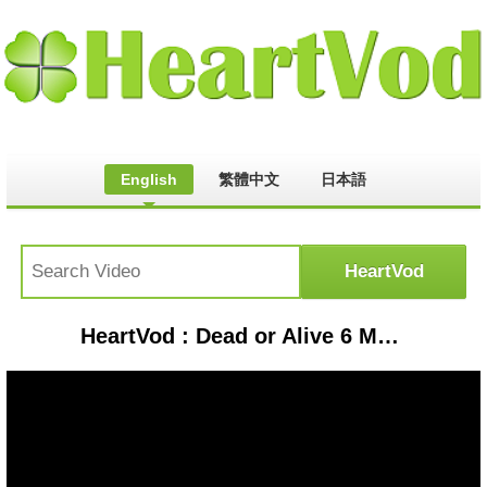
English
繁體中文
日本語
HeartVod : Dead or Alive 6 Mai Shiranui story mode.