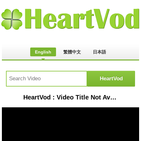
English
繁體中文
日本語
HeartVod : Video Title Not Available