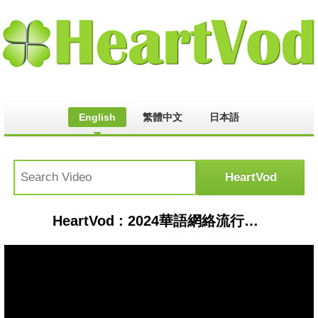
English
繁體中文
日本語
HeartVod : 2024華語網絡流行音樂 ||《孤獨不是罪》|| 蕭秉治 || 動態歌詞