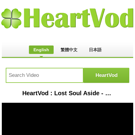
English
繁體中文
日本語
HeartVod : Lost Soul Aside - #lostsoulaside