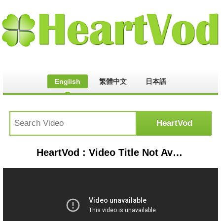
English
繁體中文
日本語
HeartVod : Video Title Not Available