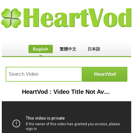
English
繁體中文
日本語
HeartVod : Video Title Not Available