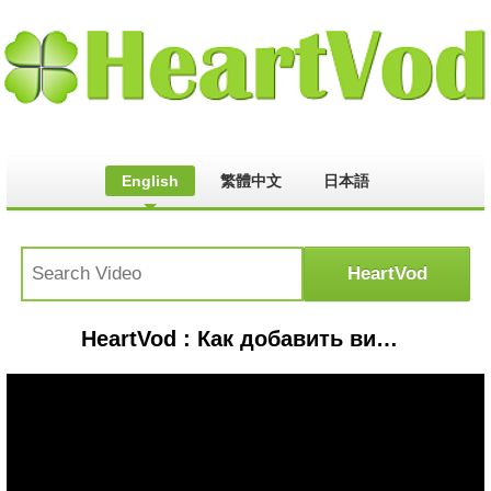
English
繁體中文
日本語
HeartVod : Как добавить видео на YouTube не нарушая авторские права