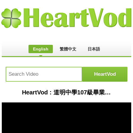
English
繁體中文
日本語
HeartVod : 道明中學107級畢業歌-夢想途中(live at 築光祭)