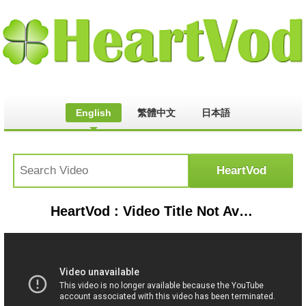
English
繁體中文
日本語
HeartVod : Video Title Not Available