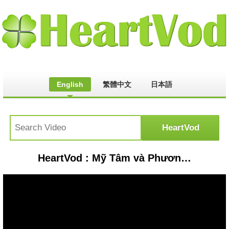
English
繁體中文
日本語
HeartVod : Mỹ Tâm và Phương Thanh thích mê khi nghe Lynk Lee đọc rap cover Họa Mi Tóc Nâu