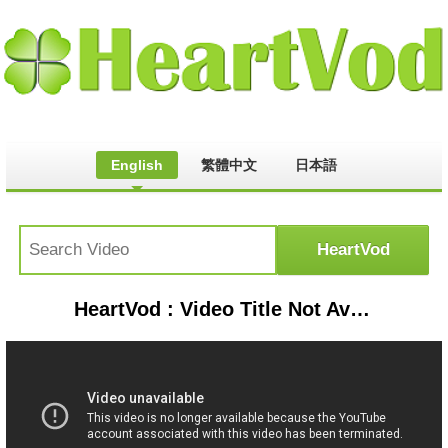
English
繁體中文
日本語
HeartVod : Video Title Not Available