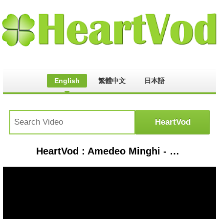
English
繁體中文
日本語
HeartVod : Amedeo Minghi - Di canzone in canzone (live collection cd 3) Il meglio della musica Italiana