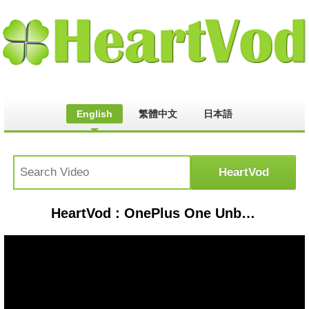
English
繁體中文
日本語
HeartVod : OnePlus One Unboxing