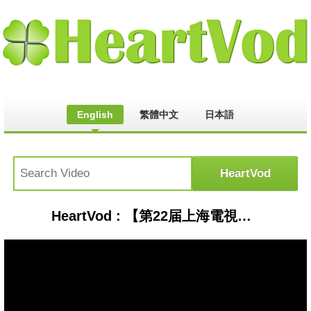
English
繁體中文
日本語
HeartVod : 【第22届上海電視節】明道 金智媛頒發最佳男配角獎 得獎: 《于无声处》趙立新