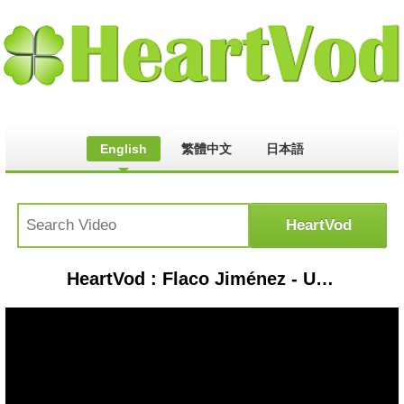
English
繁體中文
日本語
HeartVod : Flaco Jiménez - Una Miradita - Disco Pan Am pa-119-a