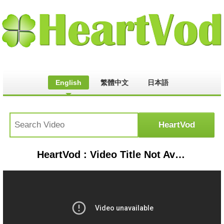
English
繁體中文
日本語
HeartVod : Video Title Not Available