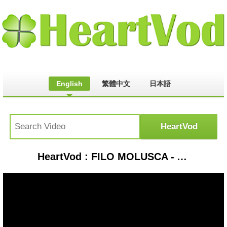
English
繁體中文
日本語
HeartVod : FILO MOLUSCA - AULA SOBRE o filo dos moluscos - o que são moluscos