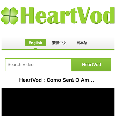
English
繁體中文
日本語
HeartVod : Como Será O Amanhã Jefte Santos | Cover Heryka Nascimento