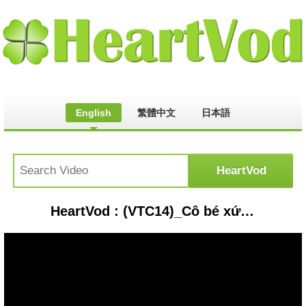
English
繁體中文
日本語
HeartVod : (VTC14)_Cô bé xứ Nghệ hát hay học giỏi gây sốt trong "Thần tượng tương lai"