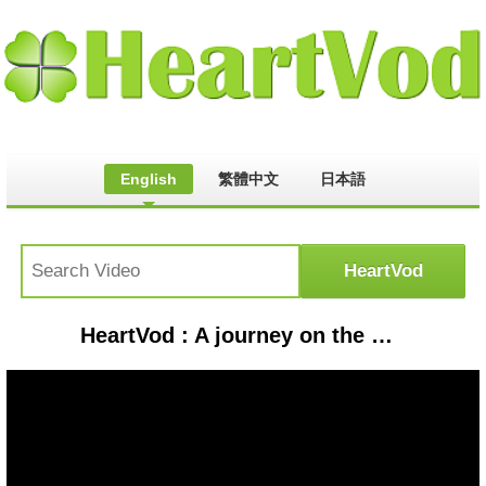
English
繁體中文
日本語
HeartVod : A journey on the Dutch Flyer