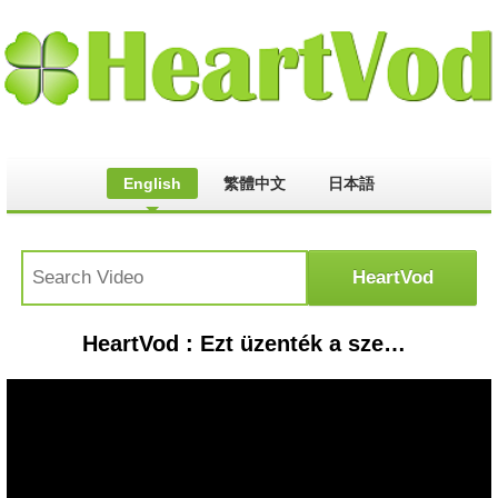
English
繁體中文
日本語
HeartVod : Ezt üzenték a szegediek Sean Paul fájós térdének!