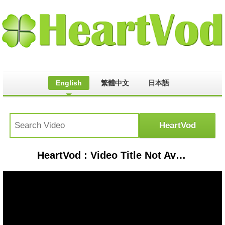
English
繁體中文
日本語
HeartVod : Video Title Not Available