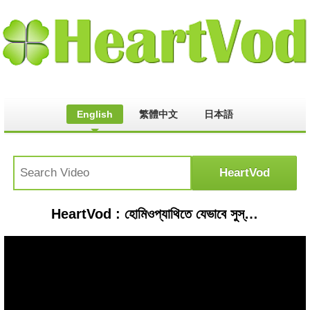
English
繁體中文
日本語
HeartVod : হোমিওপ্যাথিতে যেভাবে সুস্থ হলো আরও একজন ক্যান্সার রোগী !!! ।। ডা. শাহীন মাহমুদ