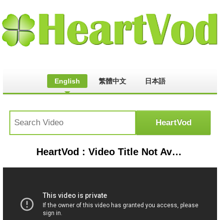
English
繁體中文
日本語
HeartVod : Video Title Not Available