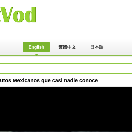
English
繁體中文
日本語
utos Mexicanos que casi nadie conoce