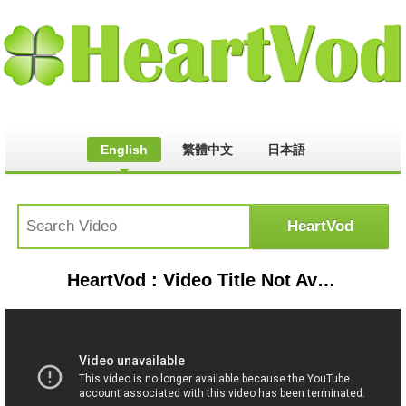
English
繁體中文
日本語
HeartVod : Video Title Not Available