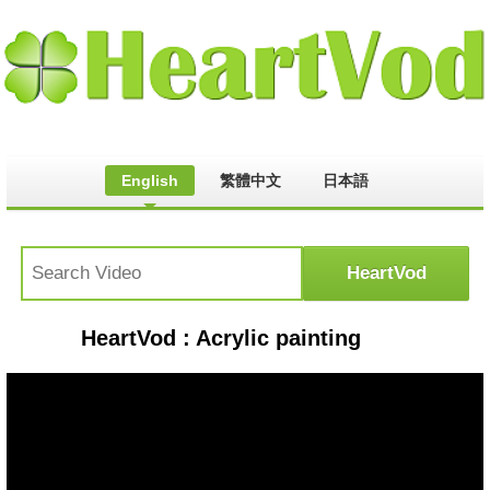
English
繁體中文
日本語
HeartVod : Acrylic painting