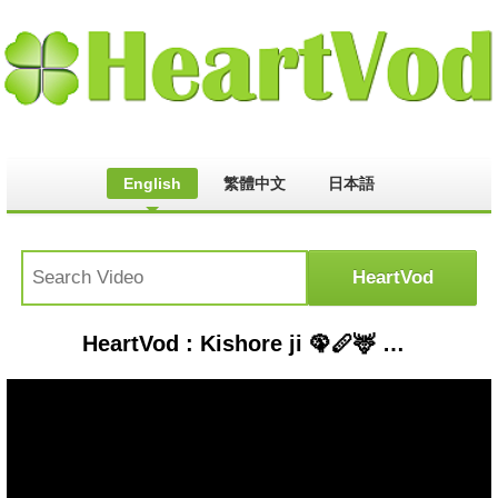
English
繁體中文
日本語
HeartVod : Kishore ji 🦚🪈🦌 #shorts #youtube #ytshorts #youtubeshorts #youtubevideos #viralreels #yt #viralshort