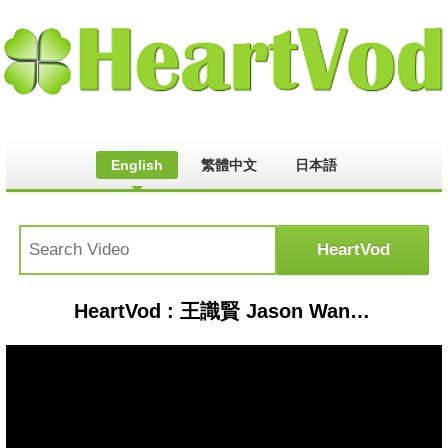
English
繁體中文
日本語
HeartVod : 王識賢 Jason Wang || 王识贤经典歌曲 - 王识贤的歌 | 忘不了(王识贤歌曲) [愛到無命不知驚 x 腳踏車 x 反背 ] Best Of Wang Shih-hsien