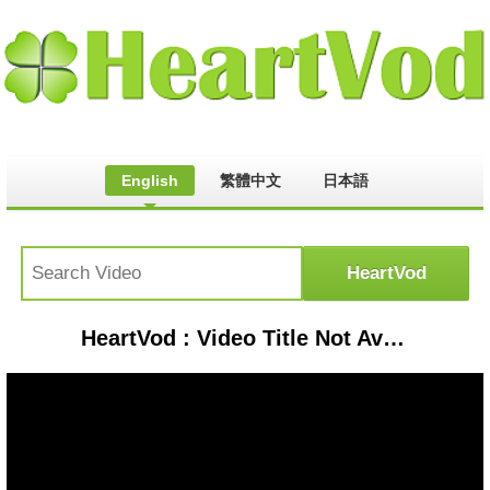
English
繁體中文
日本語
HeartVod : Video Title Not Available