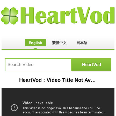
English
繁體中文
日本語
HeartVod : Video Title Not Available