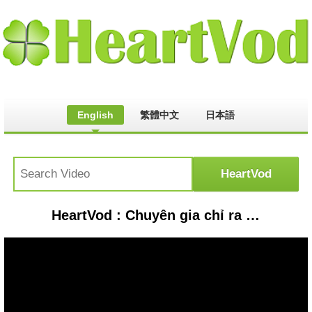
English
繁體中文
日本語
HeartVod : Chuyên gia chỉ ra nguyên nhân và cách xử lí chân mày trổ đỏ sau khi phun xâm