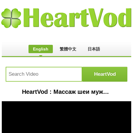
English
繁體中文
日本語
HeartVod : Массаж шеи мужчины [tulino pijat]